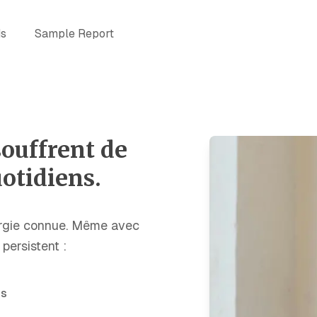
ds
Sample Report
souffrent de
uotidiens.
llergie connue. Même avec
persistent :
ts