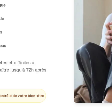
que
rde
ns
eau
es et difficiles à
raître jusqu'à 72h après
ontrôle de votre bien-être